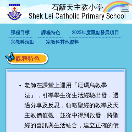
石籬天主教小學
T
Shek Lei Catholic Primary School
課程目標
課程特色
2025年度重點發展項目
宗教科活動
宗教科其他資料
課程特色
老師在課堂上運用「厄瑪烏教學
法」，引導學生從生活經驗出發，透
過分享及反思，領略聖經的教導及天
主教價值觀，並從中得到啟發，將聖
經的喜訊與生活結合，建立正確的價