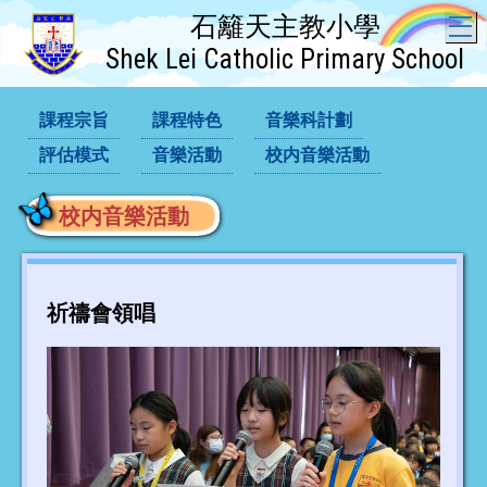
石籬天主教小學
T
Shek Lei Catholic Primary School
課程宗旨
課程特色
音樂科計劃
評估模式
音樂活動
校内音樂活動
校内音樂活動
祈禱會領唱