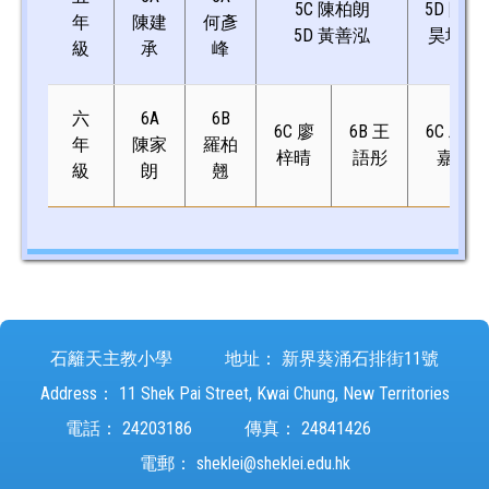
5C 陳柏朗
5D 陳
年
陳建
何彥
5D 黃善泓
昊均
級
承
峰
六
6A
6B
6C 廖
6B 王
6C 邱
年
陳家
羅柏
梓晴
語彤
嘉
級
朗
翹
石籬天主教小學
地址：
新界葵涌石排街11號
Address：
11 Shek Pai Street, Kwai Chung, New Territories
電話：
24203186
傳真：
24841426
電郵：
sheklei@sheklei.edu.hk