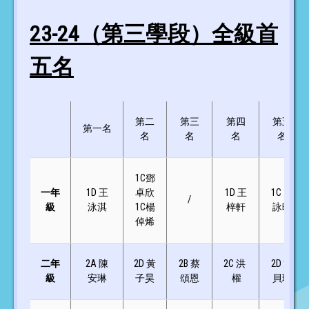
23-24（第三學段）全級首
五名
第二
第三
第四
第五
第一名
名
名
名
名
1C鄧
一年
1D 王
卓欣
1D 王
1C 周
/
級
泳淇
1C楊
梓軒
詠晞
倬烯
二年
2A 陳
2D 黃
2B 蔡
2C 洪
2D 方
級
安琳
子昊
頌恩
權
貝琳