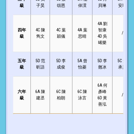
級
子昊
頌恩
倬潠
貝琳
安琳
4A 劉
四年
4C 陳
4C
葉
4A 葉
智康
/
級
雋文
穎儀
思晴
4D 吳
晞樂
五年
5D 范
5D 李
5A 曾
5D 李
5C 黃
級
昕語
成俊
怡菱
翹冰
承熹
6A 何
六年
6A 陳
6C 陳
6C 陳
彥峰
/
級
建丞
柏朗
泳言
6D 黃
善泓