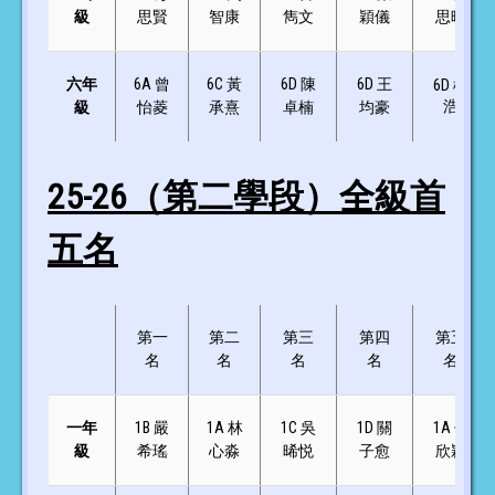
級
思賢
智康
雋文
穎儀
思晴
六年
6A 曾
6C 黃
6D 陳
6D 王
6D 楊
浩
級
怡菱
承熹
卓楠
均豪
25-26（第二學段）全級首
五名
第一
第二
第三
第四
第五
名
名
名
名
名
一年
1B 嚴
1A 林
1C 吳
1D 關
1A 何
級
希瑤
心淼
晞悦
子愈
欣穎