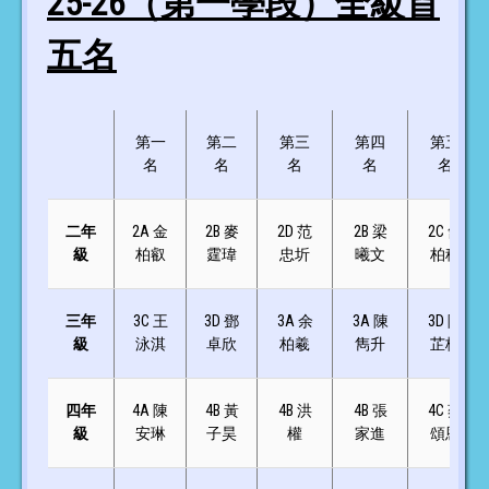
25-26（第一學段）全級首
五名
第一
第二
第三
第四
第五
名
名
名
名
名
二年
2A 金
2B 麥
2D 范
2B 梁
2C 舒
級
柏叡
霆瑋
忠圻
曦文
柏稀
三年
3C 王
3D 鄧
3A 余
3A 陳
3D 陳
級
泳淇
卓欣
柏羲
雋升
芷桐
四年
4A 陳
4B 黃
4B 洪
4B 張
4C 蔡
級
安琳
子昊
權
家進
頌恩