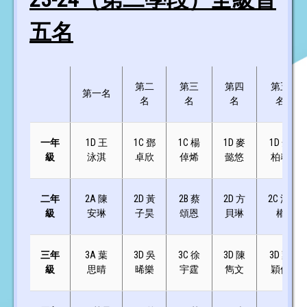
五名
第二
第三
第四
第五
第一名
名
名
名
名
一年
1D 王
1C 鄧
1C 楊
1D 麥
1D 余
級
泳淇
卓欣
倬烯
懿悠
柏羲
二年
2A 陳
2D 黃
2B 蔡
2D 方
2C 洪
級
安琳
子昊
頌恩
貝琳
權
三年
3A 葉
3D 吳
3C 徐
3D 陳
3D 葉
級
思晴
晞樂
宇霆
雋文
穎儀