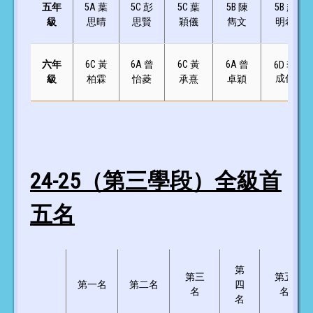
五年
5A 葉
5C 彭
5C 葉
5B 陳
5B 趙
級
思晴
思賢
穎儀
雋文
明希
六年
6C 黃
6A 曾
6C 黃
6A 曾
6D 李
成俊
級
柏霖
怡菱
承熹
卓穎
24-25（第三學段）全級首
五名
第
第三
第五
第一名
第二名
四
名
名
名