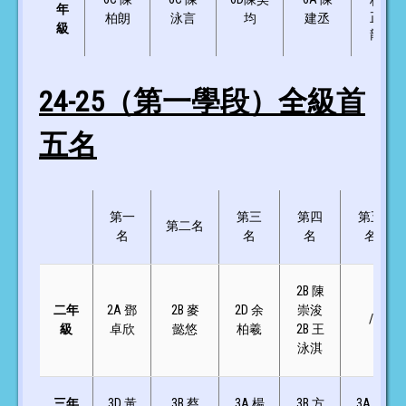
林
年
正
柏朗
泳言
均
建丞
級
龍
24-25（第一學段）全級首
五名
第一
第三
第四
第五
第二名
名
名
名
名
2B 陳
二年
2A 鄧
2B 麥
2D 余
崇浚
/
級
卓欣
懿悠
柏羲
2B 王
泳淇
三年
3D 黃
3B 蔡
3A 楊
3B 方
3A 陳