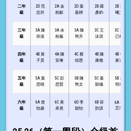
二年
2D 范
2A 金
2D 葉
2B 羅
2B 梁
級
忠圻
柏叡
嘉椲
彥鈞
曦文
三年
3A 陳
3A 余
3A 陳
3C 王
3C 葉
級
崇浚
柏羲
雋升
泳淇
已權
四年
4B 黃
4A 陳
4C 蔡
4B 陳
4B 張
級
子昊
安琳
頌恩
康翹
家進
五年
5A 葉
5C 彭
5B 陳
5C 葉
5B 趙
級
思晴
思賢
雋文
穎儀
明希
六年
6A 曾
6C 黃
6D 李
6B 容
6A 林
芷欣
級
怡菱
承熹
穎怡
韵淇