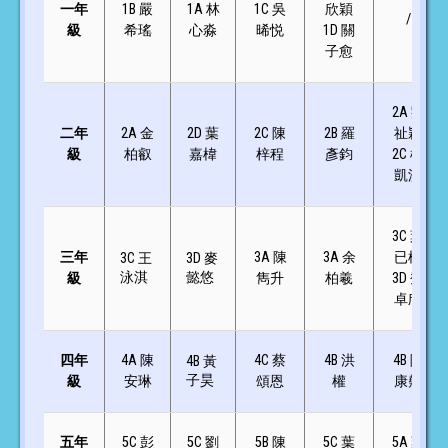
一年
1B 嚴
1A 林
1C 吳
欣穎
/
級
希瑤
心淼
晞悦
1D 關
子愈
2A 劉
二年
2A 金
2D 葉
2C 陳
2B 羅
祉穎
級
柏叡
嘉椲
梓程
彥鈞
2C 楊
凱淇
3C 葉
三年
3A 陳
3A 余
已權
3C 王
3D 麥
泳淇
懿悠
級
雋升
柏羲
3D 鄧
卓欣
四年
4A 陳
4C 蔡
4B 洪
4B 陳
4B 黃
子昊
級
安琳
頌恩
權
康翹
五年
5C 彭
5C 劉
5B 陳
5C 葉
5A 葉