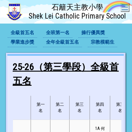
石籬天主教小學
T
Shek Lei Catholic Primary School
全級首五名
全班第一名
操行優異獎
學業進步獎
全年全級首五名
宗教模範生
25-26（第三學段）全級首
五名
第一
第二
第三
第四
第五
名
名
名
名
名
1A 何