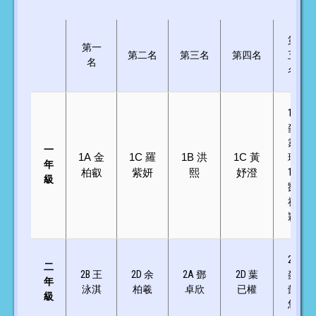
第
第一
第二名
第三名
第四名
五
名
名
1B
麥
霆
一
1A
金
1C
羅
1B
洪
1C
黃
瑋
年
1C
柏叡
紫妍
熙
妤澄
級
劉
祉
穎
2B
二
2B 王
2D 余
2A 鄧
2D 葉
麥
年
泳淇
柏羲
卓欣
已權
懿
級
悠