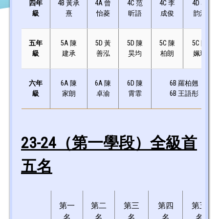
四年
4B 黃承
4A 曾
4C 范
4C 李
4D 容
級
熹
怡菱
昕語
成俊
韵淇
五年
5A 陳
5D 黃
5D 陳
5C 陳
5C 陳
級
建承
善泓
昊均
柏朗
姵琦
六年
6A 陳
6A 陳
6D 陳
6B 羅柏翹
級
家朗
卓渝
霄霏
6B 王語彤
23-24（第一
學段）全級首
五名
第一
第二
第三
第四
第五
名
名
名
名
名