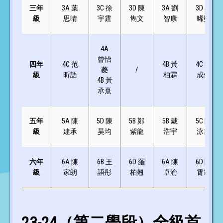
三年
3A 葉
3C 徐
3D 陳
3A 劉
3D 吳
級
思晴
宇霆
雋文
智康
晞樂
4A
曾怡
四年
4C 范
4B 黃
4C 李
菱
/
級
昕語
柏霖
成俊
4B 黃
承熹
五年
5A 陳
5D 陳
5B 鄭
5B 戴
5C 陳
級
建承
昊均
紫龍
浩宇
泳言
六年
6A 陳
6B 王
6D 羅
6A 陳
6D 陳
級
家朗
語彤
柏翹
卓渝
霄霏
23-24（第二學段）全級首