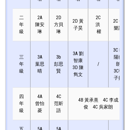
二
2A
2D
2C
2D 黃
2C 侯
年
陳安
方貝
洪
子昊
樂謙
級
琳
琳
權
3C 歐
3A 劉
三
3A
3b
陽藝
智康
年
葉思
彭思
/
朗
3D 陳
級
晴
賢
3C張
雋文
子揚
四
4A
4C
4B 黃承熹
4C 李成
年
曾怡
范昕
俊
4C 吳家朗
級
菱
語
五
5A
5A