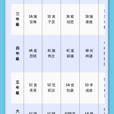
3B
三
3A 陳
3D 黃
3B 蔡
3B 陳
梁
年
安琳
子昊
頌恩
康翹
靖
級
軒
4B
四
歐
4A 葉
4C 陳
4C
葉
4B 何
年
陽
思晴
雋文
穎儀
梓謙
級
藝
朗
5C
五
5C 黃
5D 范
5A 曾
5D 李
黃
年
承熹
昕語
怡菱
成俊
柏
級
霖
6D
六
6C 陳
6C 陳
6D陳昊
6A 陳