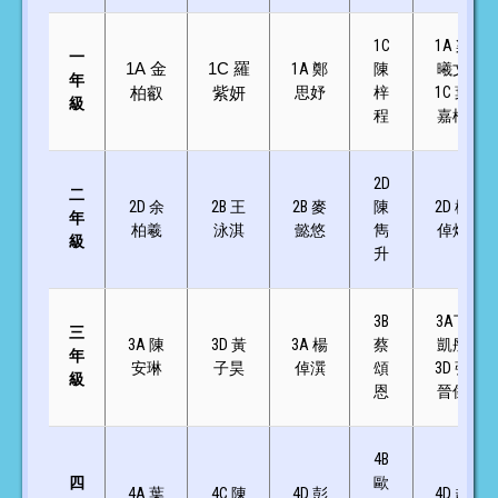
1C
1A 梁
一
1A
金
1C
羅
1A 鄭
陳
曦文
年
思妤
梓
1C 葉
柏叡
紫妍
級
程
嘉椲
2D
二
2D 余
2B 王
2B 麥
陳
2D
楊
年
柏羲
泳淇
懿悠
雋
倬烯
級
升
3B
3A丁
三
3A 陳
3D 黃
3A
楊
蔡
凱彤
年
安琳
子昊
倬潠
頌
3D 張
級
恩
晉傑
4B
四
歐
4A 葉
4C 陳
4D 彭
4D 趙