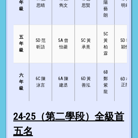
年
陽
思晴
雋文
思賢
明希
級
藝
朗
5C
五
5D 范
5A 曾
5C 黃
黃
5D 李
年
昕語
怡菱
承熹
柏
穎怡
級
霖
6B
六
6C 陳
6A 陳
6D 黃
鄭
6D 林
年
正龍
泳言
建丞
善泓
紫
級
龍
24-25（第二學段）全級首
五名