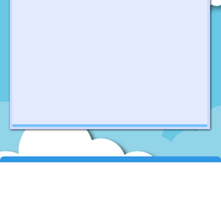
石籬天主教小學
地址：
新界葵涌石排街11號
Address：
11 Shek Pai Street, Kwai Chung, New Territories
電話：
24203186
傳真：
24841426