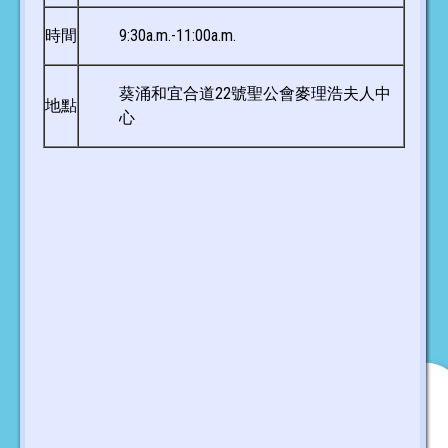
時間
9:30a.m.-11:00a.m.
葵涌和宜合道22號聖公會麥理浩夫人中
地點
心