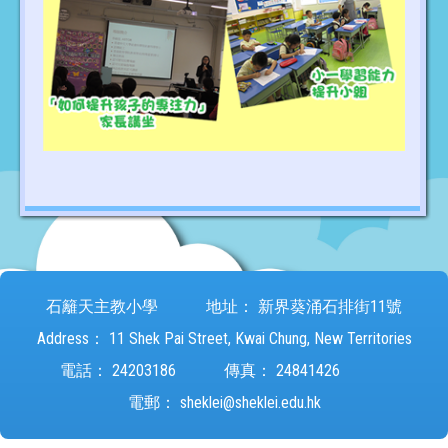
石籬天主教小學
地址：
新界葵涌石排街11號
Address：
11 Shek Pai Street, Kwai Chung, New Territories
電話：
24203186
傳真：
24841426
電郵：
sheklei@sheklei.edu.hk