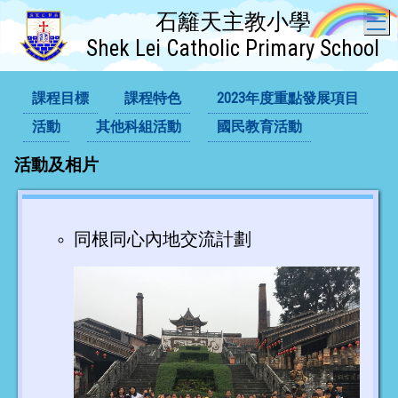
石籬天主教小學
T
Shek Lei Catholic Primary School
課程目標
課程特色
2023年度重點發展項目
活動
其他科組活動
國民教育活動
活動及相片
同根同心內地交流計劃