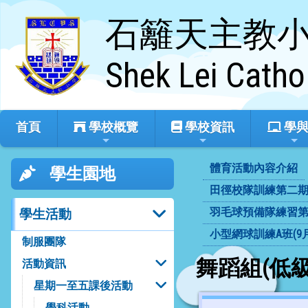
石籬天主教
Shek Lei Catho
首頁
學校概覽
學校資訊
學與
體育活動內容介紹
學生園地
田徑校隊訓練第二期(1
羽毛球預備隊練習第一
學生活動
小型網球訓練A班(9月
制服團隊
舞蹈組(低級
活動資訊
星期一至五課後活動
學科活動