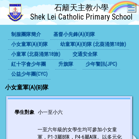
石籬天主教小學
T
Shek Lei Catholic Primary School
制服團隊簡介
基督小先鋒(A)(B)隊
小女童軍(A)(B)隊
幼童軍(A)(B)隊 (北葵涌第18旅)
小童軍 (北葵涌第18旅)
交通安全隊
紅十字會少年團
升旗隊
少年警訊(JPC)
公益少年團(CYC)
小女童軍(A)(B)隊
學生對象
小一至小六
一至六年級的女學生均可參加小女童
軍，P.1-3屬B隊，P.4-6屬A隊。以多元化