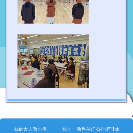
石籬天主教小學
地址：
新界葵涌石排街11號