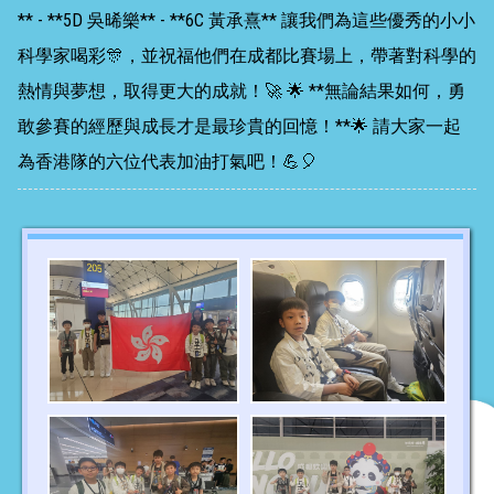
** - **5D 吳晞樂** - **6C 黃承熹** 讓我們為這些優秀的小小
科學家喝彩🎊，並祝福他們在成都比賽場上，帶著對科學的
熱情與夢想，取得更大的成就！🚀 🌟 **無論結果如何，勇
敢參賽的經歷與成長才是最珍貴的回憶！**🌟 請大家一起
為香港隊的六位代表加油打氣吧！💪🎈