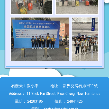
石籬天主教小學
地址：
新界葵涌石排街11號
Address：
11 Shek Pai Street, Kwai Chung, New Territories
電話：
24203186
傳真：
24841426