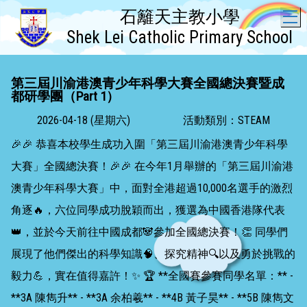
石籬天主教小學
T
Shek Lei Catholic Primary School
第三屆川渝港澳青少年科學大賽全國總決賽暨成
都研學團（Part 1）
2026-04-18 (星期六)
活動類別：STEAM
🎉🎉 恭喜本校學生成功入圍「第三屆川渝港澳青少年科學
大賽」全國總決賽！🎉🎉 在今年1月舉辦的「第三屆川渝港
澳青少年科學大賽」中，面對全港超過10,000名選手的激烈
角逐🔥，六位同學成功脫穎而出，獲選為中國香港隊代表
👑，並於今天前往中國成都🐼參加全國總決賽！👏 同學們
展現了他們傑出的科學知識🧠、探究精神🔍以及勇於挑戰的
毅力💪，實在值得嘉許！✨ 🏆 **全國賽參賽同學名單：** -
**3A 陳雋升** - **3A 余柏羲** - **4B 黃子昊** - **5B 陳雋文