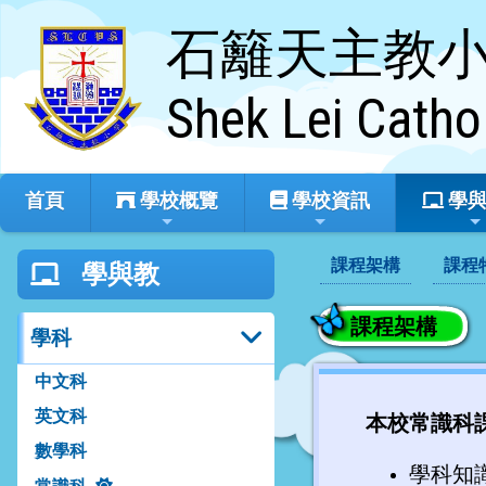
石籬天主教
Shek Lei Catho
首頁
學校概覽
學校資訊
學與
課程架構
課程
學與教
課程架構
學科
中文科
英文科
本校常識科
數學科
學科知