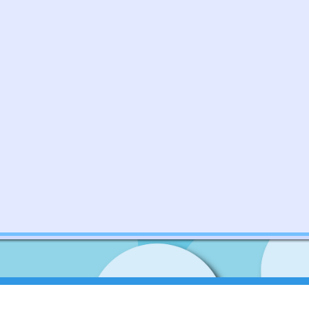
石籬天主教小學
地址：
新界葵涌石排街11號