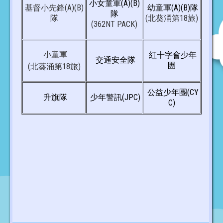
小女童軍(A)(B)
基督小先鋒(A)(B)
幼童軍(A)(B)隊
隊
隊
(北葵涌第18旅)
(362NT PACK)
小童軍
紅十字會少年
交通安全隊
團
(北葵涌第18旅)
公益少年團(CY
升旗隊
少年警訊(JPC)
C)