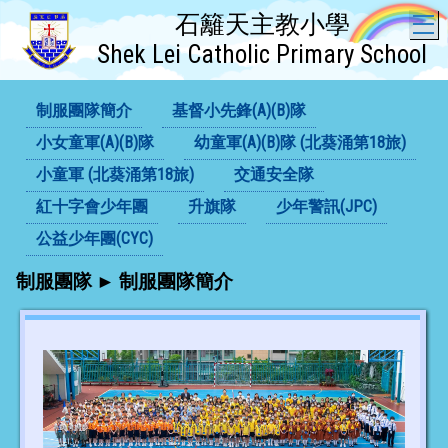
石籬天主教小學
T
Shek Lei Catholic Primary School
制服團隊簡介
基督小先鋒(A)(B)隊
小女童軍(A)(B)隊
幼童軍(A)(B)隊 (北葵涌第18旅)
小童軍 (北葵涌第18旅)
交通安全隊
紅十字會少年團
升旗隊
少年警訊(JPC)
公益少年團(CYC)
制服團隊 ► 制服團隊簡介