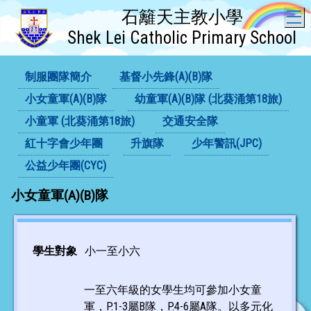
石籬天主教小學
T
Shek Lei Catholic Primary School
制服團隊簡介
基督小先鋒(A)(B)隊
小女童軍(A)(B)隊
幼童軍(A)(B)隊 (北葵涌第18旅)
小童軍 (北葵涌第18旅)
交通安全隊
紅十字會少年團
升旗隊
少年警訊(JPC)
公益少年團(CYC)
小女童軍(A)(B)隊
學生對象
小一至小六
一至六年級的女學生均可參加小女童
軍，P.1-3屬B隊，P.4-6屬A隊。以多元化