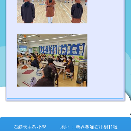
石籬天主教小學
地址：
新界葵涌石排街11號