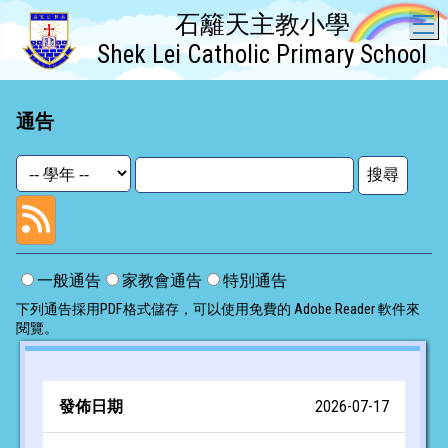
石籬天主教小學
T
Shek Lei Catholic Primary School
通告
一般通告
家教會通告
特別通告
下列通告採用PDF格式儲存，可以使用免費的
Adobe Reader
軟件來
閱覽。
2026-07-17
發
佈
編
標
類