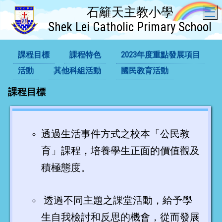
石籬天主教小學
T
Shek Lei Catholic Primary School
課程目標
課程特色
2023年度重點發展項目
活動
其他科組活動
國民教育活動
課程目標
透過生活事件方式之校本「公民教
育」課程，培養學生正面的價值觀及
積極態度。
透過不同主題之課堂活動，給予學
生自我檢討和反思的機會，從而發展