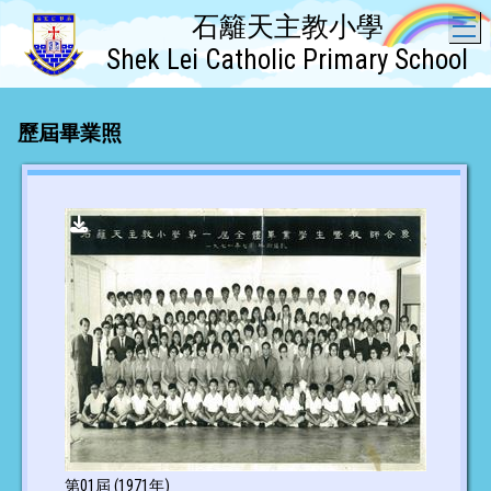
石籬天主教小學
T
Shek Lei Catholic Primary School
歷屆畢業照
第01屆 (1971年)