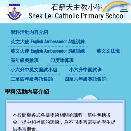
石籬天主教小學
T
Shek Lei Catholic Primary School
學科活動內容介紹
英文大使 English Ambassador A組訓練
英文大使 English Ambassador B組訓練
英文文法班
高年級奧數班
印度速算班
小六升中英文面試小組
小六升中面試班
三至四年級粵語集誦
四至六年級英語集誦
學科活動內容介紹
本校開辦各式各樣學術相關的課程，當中包括拔
尖、提中和補底的訓練，為不同學習需要的學生提
供學習機會。