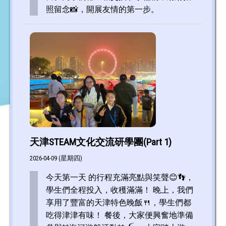
照留念📸，開展友情的第一步。
天津STEAM文化交流研學團(Part 1)
2026-04-09 (星期四)
今天第一天 的行程充滿亮點與笑聲😊👣，
學生們全程投入，收穫滿滿！ 晚上，我們
享用了豐富的天津特色晚飯🍴，學生們都
吃得津津有味！ 餐後，大家便興奮地準備