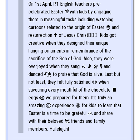
On 1st April, P.1 English teachers pre-
celebrated Easter 💐with kids by engaging
them in meaningful tasks including watching
cartoons related to the origin of Easter 🐣 and
resurrection ✝️ of Jesus Christ🧔🏽‍♀️. Kids got
creative when they designed their unique
hanging ornaments in remembrance of the
sacrifice of the Son of God. Also, they were
overjoyed when they sang 🎶 🎵 🎤 🎙 and
danced 💃🕺 to praise that God is alive. Last but
not least, they felt fully satisfied 😌 when
savouring every mouthful of the chocolate 🍫
eggs 🪺 we prepared for them. It's truly an
amazing 👏 experience 😀 for kids to learn that
Easter is a time to be grateful 🙏 and share
with their beloved 🥰 friends and family
members. Hallelujah!