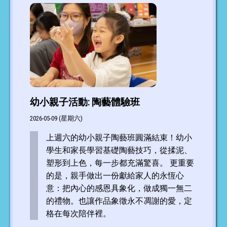
幼小親子活動: 陶藝體驗班
2026-05-09 (星期六)
上週六的幼小親子陶藝班圓滿結束！幼小
學生和家長學習基礎陶藝技巧，從揉泥、
塑形到上色，每一步都充滿驚喜。 更重要
的是，親手做出一份獻給家人的永恆心
意：把內心的感恩具象化，做成獨一無二
的禮物。也讓作品象徵永不凋謝的愛，定
格在每次陪伴裡。