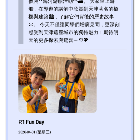
參與**海河游船活動**⛴️。 大家踏上游
船，在導遊的講解中欣賞到天津著名的橋
樑與建築🏙️，了解它們背後的歷史故事
📜。 今天不僅讓同學們增廣見聞，更深刻
感受到天津這座城市的獨特魅力！期待明
天的更多探索與驚喜～🎊💖
P.1 Fun Day
2026-04-01 (星期三)