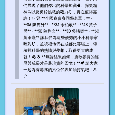
們展現了他們傑出的科學知識🧠、探究精
神🔍以及勇於挑戰的毅力💪，實在值得嘉
許！✨ 🏆 **全國賽參賽同學名單：** -
**3A 陳雋升** - **3A 余柏羲** - **4B 黃子
昊** - **5B 陳雋文** - **5D 吳晞樂** - **6C
黃承熹** 讓我們為這些優秀的小小科學家
喝彩🎊，並祝福他們在成都比賽場上，帶
著對科學的熱情與夢想，取得更大的成
就！🚀 🌟 **無論結果如何，勇敢參賽的經
歷與成長才是最珍貴的回憶！**🌟 請大家
一起為香港隊的六位代表加油打氣吧！💪
🎈