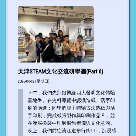
天津STEAM文化交流研學團(Part 6)
2026-04-12 (星期日)
下午，我們先到銀博緣四大發明文化體驗
基地🌟。在史料導覽中認識造紙、活字印
刷的演進；同學們親手體驗古法造紙與活
字印刷，完成紙張製作與印刷作品📄，並
在漢服換裝中理解服飾禮儀與文化意涵。
晚上，我們前往濱江道步行街🚶‍♂️，沉浸感