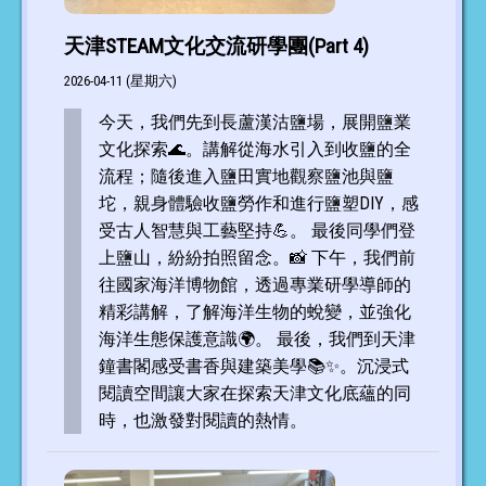
天津STEAM文化交流研學團(Part 4)
2026-04-11 (星期六)
今天，我們先到長蘆漢沽鹽場，展開鹽業
文化探索🌊。講解從海水引入到收鹽的全
流程；隨後進入鹽田實地觀察鹽池與鹽
坨，親身體驗收鹽勞作和進行鹽塑DIY，感
受古人智慧與工藝堅持💪。 最後同學們登
上鹽山，紛紛拍照留念。📸 下午，我們前
往國家海洋博物館，透過專業研學導師的
精彩講解，了解海洋生物的蛻變，並強化
海洋生態保護意識🌍。 最後，我們到天津
鐘書閣感受書香與建築美學📚✨。沉浸式
閱讀空間讓大家在探索天津文化底蘊的同
時，也激發對閱讀的熱情。