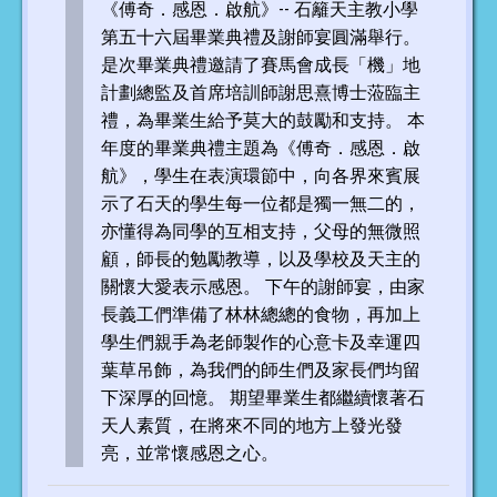
《傅奇．感恩．啟航》-- 石籬天主教小學
第五十六屆畢業典禮及謝師宴圓滿舉行。
是次畢業典禮邀請了賽馬會成長「機」地
計劃總監及首席培訓師謝思熹博士蒞臨主
禮，為畢業生給予莫大的鼓勵和支持。 本
年度的畢業典禮主題為《傅奇．感恩．啟
航》，學生在表演環節中，向各界來賓展
示了石天的學生每一位都是獨一無二的，
亦懂得為同學的互相支持，父母的無微照
顧，師長的勉勵教導，以及學校及天主的
關懷大愛表示感恩。 下午的謝師宴，由家
長義工們準備了林林總總的食物，再加上
學生們親手為老師製作的心意卡及幸運四
葉草吊飾，為我們的師生們及家長們均留
下深厚的回憶。 期望畢業生都繼續懷著石
天人素質，在將來不同的地方上發光發
亮，並常懷感恩之心。