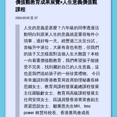
價值觀教育成果展覽×人生意義價值觀
課程
2026-05-05 至 07
人生的意義是甚麼？六年級的同學透過活
動明白到原來人生的意義就是重視每件小
瑣事，過好每一天。經歷過三次呈分試，
首輪升中派位，大家有喜也有愁，但我們
的孩子又怎樣面對這個人生大難題？本校
一向着重價值觀教育，我們希望孩子能接
受不完美，找到屬於自己的人生意義，這
也是我們送給孩子的一份珍貴禮物。 今日
有幸邀請到香港教育局首席助理秘書長林
思嫺女士、教育局課程發展處總課程發展
主任羅駿齡女士、教育局高級課程發展主
任周安琪女士、區議員暨香港菁英會副主
席梁思韻女士、鄒秉恩先生MH、Inno
power 林慧玲校長、香港賽馬會成長