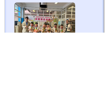
香港童軍總會北葵涌區幼童軍會長盾比
賽
2026-03-29 (星期日)
恭喜本校幼童軍A,B團的同學於香港童軍總
會北葵涌區幼童軍會長盾比賽中奪得團隊
機智比賽亞軍及季軍，同時亦勇奪會長盾
比賽全場總冠軍及亞軍🏆🎉 會長盾比賽項
目有刺激金氏遊戲、緊張團隊機智挑戰、