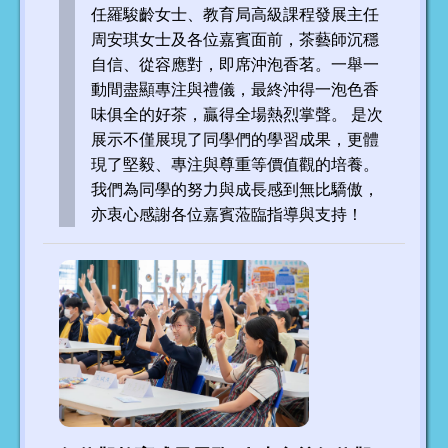
任羅駿齡女士、教育局高級課程發展主任
周安琪女士及各位嘉賓面前，茶藝師沉穩
自信、從容應對，即席沖泡香茗。一舉一
動間盡顯專注與禮儀，最終沖得一泡色香
味俱全的好茶，贏得全場熱烈掌聲。 是次
展示不僅展現了同學們的學習成果，更體
現了堅毅、專注與尊重等價值觀的培養。
我們為同學的努力與成長感到無比驕傲，
亦衷心感謝各位嘉賓蒞臨指導與支持！