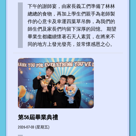
下午的謝師宴，由家長義工們準備了林林
總總的食物，再加上學生們親手為老師製
作的心意卡及幸運四葉草吊飾，為我們的
師生們及家長們均留下深厚的回憶。 期望
畢業生都繼續懷著石天人素質，在將來不
同的地方上發光發亮，並常懷感恩之心。
第56屆畢業典禮
2026-07-03 (星期五)