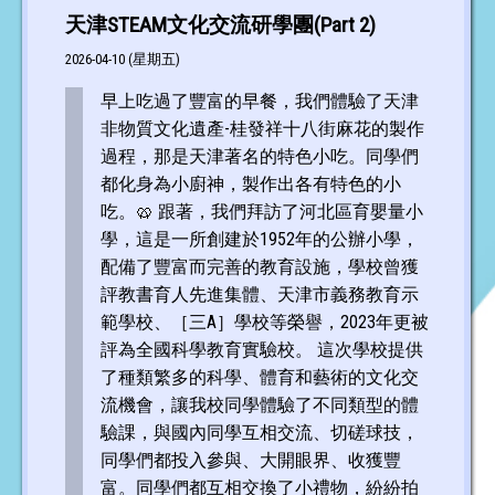
天津STEAM文化交流研學團(Part 2)
2026-04-10 (星期五)
早上吃過了豐富的早餐，我們體驗了天津
非物質文化遺產-桂發祥十八街麻花的製作
過程，那是天津著名的特色小吃。同學們
都化身為小廚神，製作出各有特色的小
吃。🥨 跟著，我們拜訪了河北區育嬰量小
學，這是一所創建於1952年的公辦小學，
配備了豐富而完善的教育設施，學校曾獲
評教書育人先進集體、天津市義務教育示
範學校、［三A］學校等榮譽，2023年更被
評為全國科學教育實驗校。 這次學校提供
了種類繁多的科學、體育和藝術的文化交
流機會，讓我校同學體驗了不同類型的體
驗課，與國內同學互相交流、切磋球技，
同學們都投入參與、大開眼界、收獲豐
富。同學們都互相交換了小禮物，紛紛拍