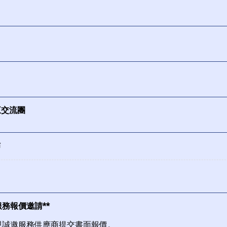
小五交流團
佈
援服務報價邀請**
本校現誠邀服務供應商提交書面報價。