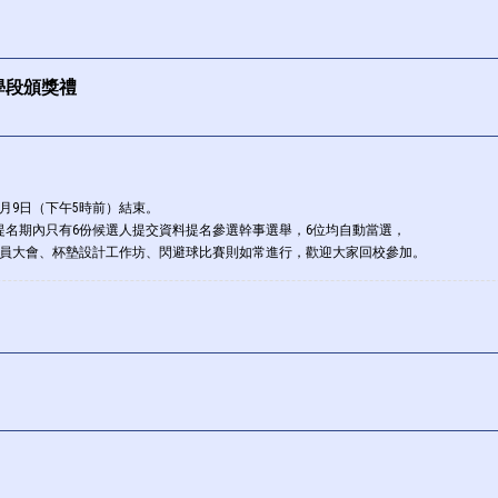
二學段頒獎禮
年4月9日（下午5時前）結束。
提名期內只有6份候選人提交資料提名參選幹事選舉，6位均自動當選，
的會員大會、杯墊設計工作坊、閃避球比賽則如常進行，歡迎大家回校參加。