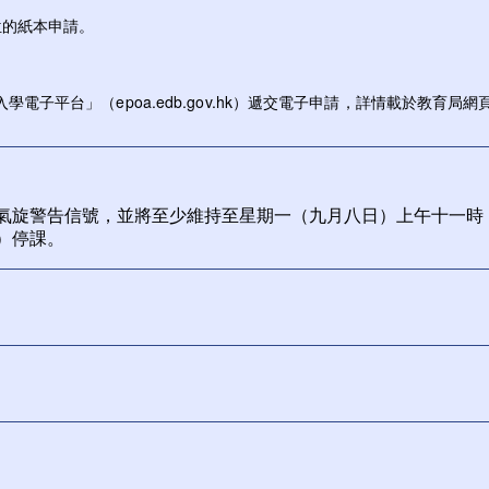
位的紙本申請。
子平台」（epoa.edb.gov.hk）遞交電子申請，詳情載於教育局網
氣旋警告信號，並將至少維持至星期一（九月八日）上午十一時
）停課。