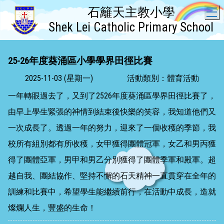
石籬天主教小學
T
Shek Lei Catholic Primary School
25-26年度葵涌區小學學界田徑比賽
2025-11-03 (星期一)
活動類別：體育活動
一年轉眼過去了，又到了2526年度葵涌區學界田徑比賽了，
由早上學生緊張的神情到結束後快樂的笑容，我知道他們又
一次成長了。透過一年的努力，迎來了一個收穫的季節，我
校所有組別都有所收穫，女甲獲得團體冠軍，女乙和男丙獲
得了團體亞軍，男甲和男乙分別獲得了團體季軍和殿軍。超
越自我、團結協作、堅持不懈的石天精神一直貫穿在全年的
訓練和比賽中，希望學生能繼續前行，在活動中成長，造就
燦爛人生，豐盛的生命！