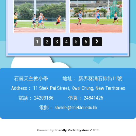
1
2
3
4
5
6
石籬天主教小學
地址：
新界葵涌石排街11號
Address：
11 Shek Pai Street, Kwai Chung, New Territories
電話：
24203186
傳真：
24841426
電郵：
sheklei@sheklei.edu.hk
Powered by
Friendly Portal System
v
10.55