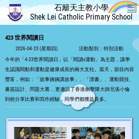
石籬天主教小學
T
Shek Lei Catholic Primary School
423 世界閱讀日
2026-04-23 (星期四)
活動類別：特別活動
今年的「4‧23世界閱讀日」以「閱讀x運動」為主題，讓學
生認識閱動和運動是健康成長的兩大支柱。當天，節目內容
豐富，例如：「故事姨姨講故事」、「漂書」、運動競技、
書簽設計、問題大賽……更邀請了香港劍擊隊大師兄張小倫
到校分享比賽和寫作經驗，同學們都獲益良多。